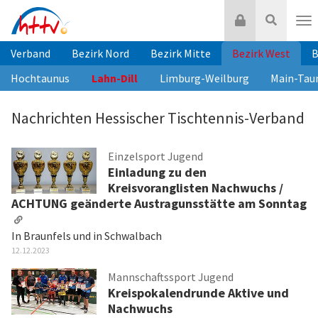
Zum
Login
Suche
Inhalt
Nav
springen
Verband
Bezirk Nord
Bezirk Mitte
Bezirk West
B
Hochtaunus
Lahn-Dill
Limburg-Weilburg
Main-Tau
Nachrichten Hessischer Tischtennis-Verband
Einzelsport Jugend
Einladung zu den
Kreisvoranglisten Nachwuchs /
ACHTUNG geänderte Austragunsstätte am Sonntag
In Braunfels und in Schwalbach
12.12.2023
Mannschaftssport Jugend
Kreispokalendrunde Aktive und
Nachwuchs