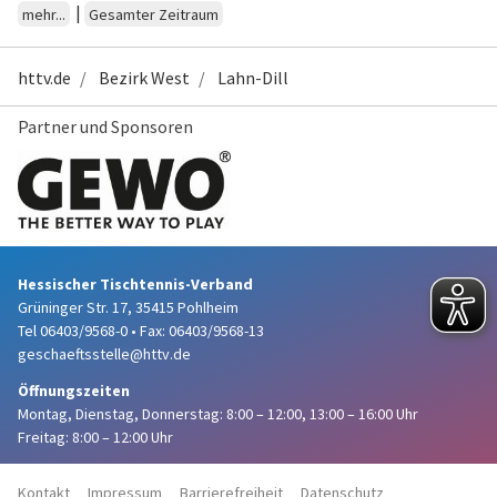
|
mehr...
Gesamter Zeitraum
httv.de
Bezirk West
Lahn-Dill
Partner und Sponsoren
Hessischer Tischtennis-Verband
Grüninger Str. 17, 35415 Pohlheim
Tel 06403/9568-0
•
Fax: 06403/9568-13
geschaeftsstelle@httv.de
Öffnungszeiten
Montag, Dienstag, Donnerstag:
8:00 – 12:00,
13:00 – 16:00 Uhr
Freitag: 8:00 – 12:00 Uhr
Kontakt
Impressum
Barrierefreiheit
Datenschutz