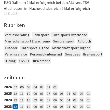
KSG Dalheim 2 Mal erfolgreich bei den Aktiven. TSV
Albshausen im Nachwuchsbereich 2 Mal erfolgreich.
10.12.2023
Rubriken
Vereinsberatung
Schulsport
Einzelsport Erwachsene
Mannschaftssport Erwachsene
Seniorensport
Aufbruch
Outdoor
Einzelsport Jugend
Mannschaftssport Jugend
Vereinsservice
Personal/Hintergrund
Sonstiges
Breitensport
Bildung
click-TT
Turnierserie
Zeitraum
2026
07
06
05
04
03
02
01
2025
12
11
10
09
08
07
06
05
04
03
02
01
2024
12
11
10
09
08
07
06
05
04
03
02
01
2023
12
11
10
09
08
07
06
05
04
03
02
01