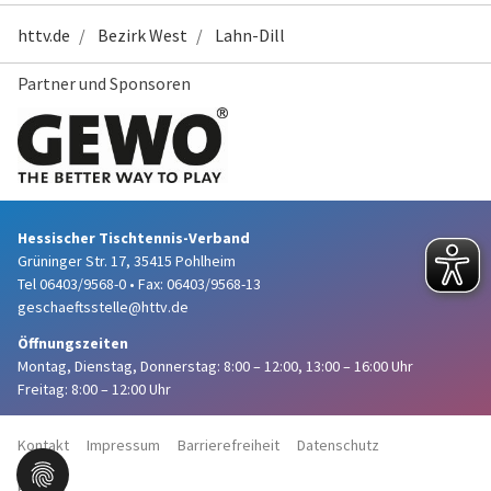
httv.de
Bezirk West
Lahn-Dill
Partner und Sponsoren
Hessischer Tischtennis-Verband
Grüninger Str. 17, 35415 Pohlheim
Tel 06403/9568-0
•
Fax: 06403/9568-13
geschaeftsstelle@httv.de
Öffnungszeiten
Montag, Dienstag, Donnerstag:
8:00 – 12:00,
13:00 – 16:00 Uhr
Freitag: 8:00 – 12:00 Uhr
Kontakt
Impressum
Barrierefreiheit
Datenschutz
Haftung