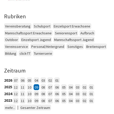
Rubriken
Vereinsberatung
Schulsport
Einzelsport Erwachsene
Mannschaftssport Erwachsene
Seniorensport
Aufbruch
Outdoor
Einzelsport Jugend
Mannschaftssport Jugend
Vereinsservice
Personal/Hintergrund
Sonstiges
Breitensport
Bildung
click-TT
Turnierserie
Zeitraum
2026
07
06
05
04
03
02
01
2025
12
11
10
09
08
07
06
05
04
03
02
01
2024
12
11
10
09
08
07
06
05
04
03
02
01
2023
12
11
10
09
08
07
06
05
04
03
02
01
|
mehr...
Gesamter Zeitraum