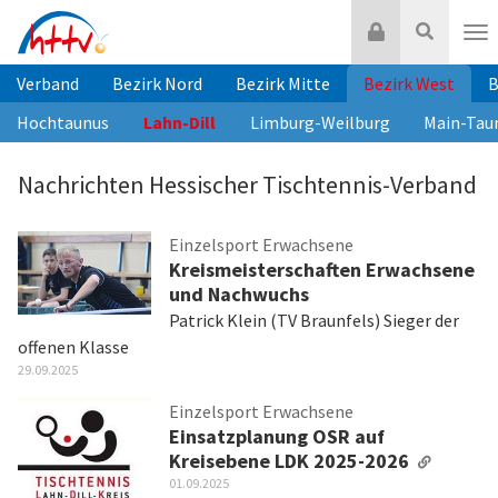
Zum
Login
Suche
Inhalt
Nav
springen
Verband
Bezirk Nord
Bezirk Mitte
Bezirk West
B
Hochtaunus
Lahn-Dill
Limburg-Weilburg
Main-Tau
Nachrichten Hessischer Tischtennis-Verband
Einzelsport Erwachsene
Kreismeisterschaften Erwachsene
und Nachwuchs
Patrick Klein (TV Braunfels) Sieger der
offenen Klasse
29.09.2025
Einzelsport Erwachsene
Einsatzplanung OSR auf
Kreisebene LDK 2025-2026
01.09.2025