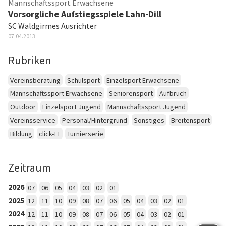
Mannschaftssport Erwachsene
Vorsorgliche Aufstiegsspiele Lahn-Dill
SC Waldgirmes Ausrichter
07.04.2013
Rubriken
Vereinsberatung
Schulsport
Einzelsport Erwachsene
Mannschaftssport Erwachsene
Seniorensport
Aufbruch
Outdoor
Einzelsport Jugend
Mannschaftssport Jugend
Vereinsservice
Personal/Hintergrund
Sonstiges
Breitensport
Bildung
click-TT
Turnierserie
Zeitraum
2026
07
06
05
04
03
02
01
2025
12
11
10
09
08
07
06
05
04
03
02
01
2024
12
11
10
09
08
07
06
05
04
03
02
01