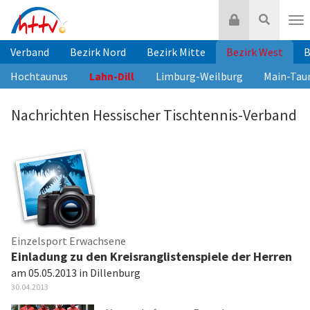
Zum
Login
Suche
Inhalt
Nav
springen
Verband
Bezirk Nord
Bezirk Mitte
Bezirk West
B
Hochtaunus
Lahn-Dill
Limburg-Weilburg
Main-Tau
Nachrichten Hessischer Tischtennis-Verband
Einzelsport Erwachsene
Einladung zu den Kreisranglistenspiele der Herren
am 05.05.2013 in Dillenburg
30.04.2013