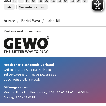
2023
12
11
10
09
08
07
06
05
04
03
02
01
|
mehr...
Gesamter Zeitraum
httv.de
Bezirk West
Lahn-Dill
Partner und Sponsoren
Hessischer Tischtennis-Verband
Grüninger Str. 17, 35415 Pohlheim
Tel 06403/9568-0
•
Fax: 06403/9568-13
geschaeftsstelle@httv.de
Öffnungszeiten
Montag, Dienstag, Donnerstag:
8:00 – 12:00,
13:00 – 16:00 Uhr
Freitag: 8:00 – 12:00 Uhr