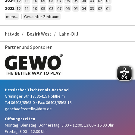
2024
12
11
10
09
08
07
06
05
04
03
02
01
2023
12
11
10
09
08
07
06
05
04
03
02
01
|
mehr...
Gesamter Zeitraum
httv.de
Bezirk West
Lahn-Dill
Partner und Sponsoren
Hessischer Tischtennis-Verband
Grüninger Str. 17, 35415 Pohlheim
Tel 06403/9568-0
•
Fax: 06403/9568-13
geschaeftsstelle@httv.de
Öffnungszeiten
Montag, Dienstag, Donnerstag:
8:00 – 12:00,
13:00 – 16:00 Uhr
Freitag: 8:00 – 12:00 Uhr