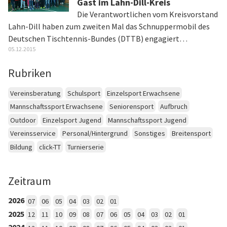
Gast im Lahn-Dill-Kreis
Die Verantwortlichen vom Kreisvorstand
Lahn-Dill haben zum zweiten Mal das Schnuppermobil des
Deutschen Tischtennis-Bundes (DTTB) engagiert…
05.12.2015
Rubriken
Vereinsberatung
Schulsport
Einzelsport Erwachsene
Mannschaftssport Erwachsene
Seniorensport
Aufbruch
Outdoor
Einzelsport Jugend
Mannschaftssport Jugend
Vereinsservice
Personal/Hintergrund
Sonstiges
Breitensport
Bildung
click-TT
Turnierserie
Zeitraum
2026
07
06
05
04
03
02
01
2025
12
11
10
09
08
07
06
05
04
03
02
01