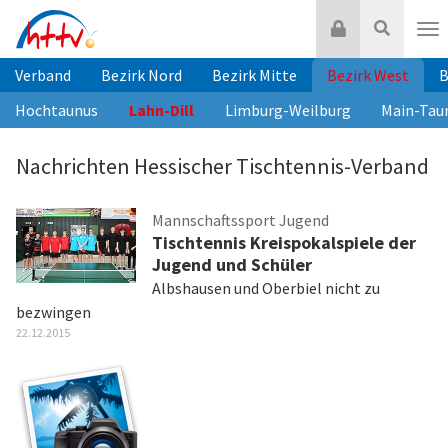
Zum
Login
Suche
Inhalt
Nav
springen
Verband
Bezirk Nord
Bezirk Mitte
Bezirk West
B
Hochtaunus
Lahn-Dill
Limburg-Weilburg
Main-Tau
Nachrichten Hessischer Tischtennis-Verband
Mannschaftssport Jugend
Tischtennis Kreispokalspiele der
Jugend und Schüler
Albshausen und Oberbiel nicht zu
bezwingen
22.12.2015