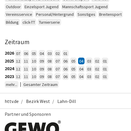
Outdoor
Einzelsport Jugend
Mannschaftssport Jugend
Vereinsservice
Personal/Hintergrund
Sonstiges
Breitensport
Bildung
click-TT
Turnierserie
Zeitraum
2026
07
06
05
04
03
02
01
2025
12
11
10
09
08
07
06
05
04
03
02
01
2024
12
11
10
09
08
07
06
05
04
03
02
01
2023
12
11
10
09
08
07
06
05
04
03
02
01
|
mehr...
Gesamter Zeitraum
httv.de
Bezirk West
Lahn-Dill
Partner und Sponsoren