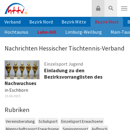
Zum
Login
Suche
Inhalt
Nav
springen
Verband
Bezirk Nord
Bezirk Mitte
Bezirk West
B
Hochtaunus
Lahn-Dill
Limburg-Weilburg
Main-Tau
Nachrichten Hessischer Tischtennis-Verband
Einzelsport Jugend
Einladung zu den
Bezirksvorranglisten des
Nachwuchses
in Eschborn
15.04.2025
Rubriken
Vereinsberatung
Schulsport
Einzelsport Erwachsene
Mannschaftssport Erwachsene
Seniorensport
Aufbruch