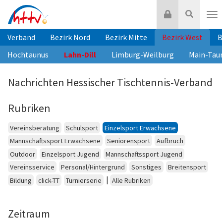
Zum
Login
Suche
Inhalt
Nav
springen
Verband
Bezirk Nord
Bezirk Mitte
Bezirk West
B
Hochtaunus
Lahn-Dill
Limburg-Weilburg
Main-Tau
Nachrichten Hessischer Tischtennis-Verband
Rubriken
Vereinsberatung
Schulsport
Einzelsport Erwachsene
Mannschaftssport Erwachsene
Seniorensport
Aufbruch
Outdoor
Einzelsport Jugend
Mannschaftssport Jugend
Vereinsservice
Personal/Hintergrund
Sonstiges
Breitensport
|
Bildung
click-TT
Turnierserie
Alle Rubriken
Zeitraum