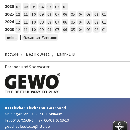
2026
07
06
05
04
03
02
01
2025
12
11
10
09
08
07
06
05
04
03
02
01
2024
12
11
10
09
08
07
06
05
04
03
02
01
2023
12
11
10
09
08
07
06
05
04
03
02
01
|
mehr...
Gesamter Zeitraum
httv.de
Bezirk West
Lahn-Dill
Partner und Sponsoren
Hessischer Tischtennis-Verband
Grüninger Str. 17, 35415 Pohlheim
Tel 06403/9568-0
•
Fax: 06403/9568-13
geschaeftsstelle@httv.de