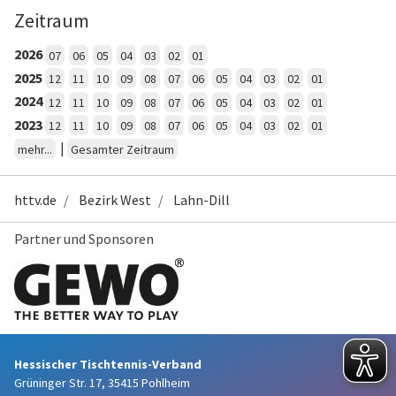
Zeitraum
2026
07
06
05
04
03
02
01
2025
12
11
10
09
08
07
06
05
04
03
02
01
2024
12
11
10
09
08
07
06
05
04
03
02
01
2023
12
11
10
09
08
07
06
05
04
03
02
01
|
mehr...
Gesamter Zeitraum
httv.de
Bezirk West
Lahn-Dill
Partner und Sponsoren
Hessischer Tischtennis-Verband
Grüninger Str. 17, 35415 Pohlheim