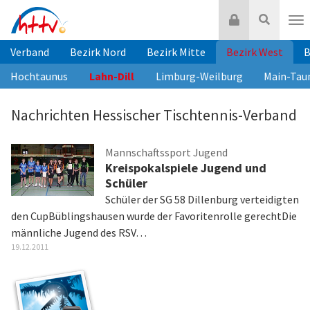
Zum
Login
Suche
Inhalt
Nav
springen
Verband
Bezirk Nord
Bezirk Mitte
Bezirk West
B
Hochtaunus
Lahn-Dill
Limburg-Weilburg
Main-Tau
Nachrichten Hessischer Tischtennis-Verband
Mannschaftssport Jugend
Kreispokalspiele Jugend und
Schüler
Schüler der SG 58 Dillenburg verteidigten
den CupBüblingshausen wurde der Favoritenrolle gerechtDie
männliche Jugend des RSV…
19.12.2011