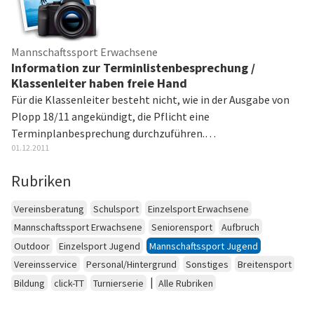
Mannschaftssport Erwachsene
Information zur Terminlistenbesprechung /
Klassenleiter haben freie Hand
Für die Klassenleiter besteht nicht, wie in der Ausgabe von
Plopp 18/11 angekündigt, die Pflicht eine
Terminplanbesprechung durchzuführen.…
01.12.2011
Rubriken
Vereinsberatung
Schulsport
Einzelsport Erwachsene
Mannschaftssport Erwachsene
Seniorensport
Aufbruch
Outdoor
Einzelsport Jugend
Mannschaftssport Jugend
Vereinsservice
Personal/Hintergrund
Sonstiges
Breitensport
|
Bildung
click-TT
Turnierserie
Alle Rubriken