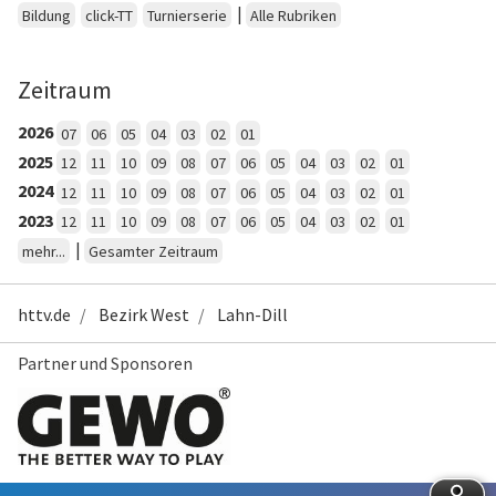
|
Bildung
click-TT
Turnierserie
Alle Rubriken
Zeitraum
2026
07
06
05
04
03
02
01
2025
12
11
10
09
08
07
06
05
04
03
02
01
2024
12
11
10
09
08
07
06
05
04
03
02
01
2023
12
11
10
09
08
07
06
05
04
03
02
01
|
mehr...
Gesamter Zeitraum
httv.de
Bezirk West
Lahn-Dill
Partner und Sponsoren