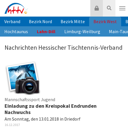
Zum
Login
Suche
Inhalt
Nav
springen
Verband
Bezirk Nord
Bezirk Mitte
Bezirk West
B
Hochtaunus
Lahn-Dill
Limburg-Weilburg
Main-Tau
Nachrichten Hessischer Tischtennis-Verband
Mannschaftssport Jugend
Einladung zu den Kreispokal Endrunden
Nachwuchs
Am Sonntag, den 13.01.2018 in Driedorf
16.12.2017