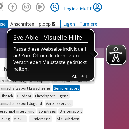
Suche
Suche
Login click-TT
ise
Anschriften
plopp
Ligen
Turniere
ubriken
ereinsberatung
Schulsport
Einzelsport Erwachsene
annschaftssport Erwachsene
Seniorensport
ufbruch
Outdoor
Einzelsport Jugend
annschaftssport Jugend
Vereinsservice
ersonal/Hintergrund
Sonstiges
Breitensport
|
ildung
click-TT
Turnierserie
Alle Rubriken