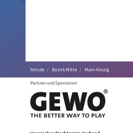
httv.de
Bezirk Mitte
Main-Kinzig
Partner und Sponsoren
Hessischer Tischtennis-Verband