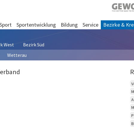
Sport
Sportentwicklung
Bildung
Service
Bezirke & Kre
rk West
Bezirk Süd
Wetterau
Verband
R
V
M
A
M
P
B