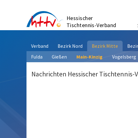
Zum
Inhalt
Hessischer
springen
Tischtennis-Verband
Verband
Bezirk Nord
Bezirk Mitte
Bezi
Fulda
Gießen
Main-Kinzig
Vogelsberg
Nachrichten Hessischer Tischtennis-