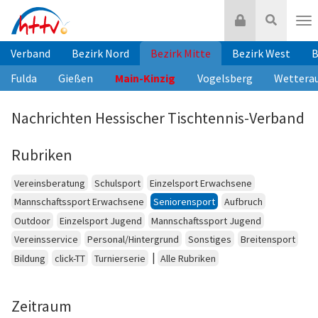
Zum
Login
Suche
Inhalt
Nav
springen
Verband
Bezirk Nord
Bezirk Mitte
Bezirk West
B
Fulda
Gießen
Main-Kinzig
Vogelsberg
Wettera
Nachrichten Hessischer Tischtennis-Verband
Rubriken
Vereinsberatung
Schulsport
Einzelsport Erwachsene
Mannschaftssport Erwachsene
Seniorensport
Aufbruch
Outdoor
Einzelsport Jugend
Mannschaftssport Jugend
Vereinsservice
Personal/Hintergrund
Sonstiges
Breitensport
|
Bildung
click-TT
Turnierserie
Alle Rubriken
Zeitraum