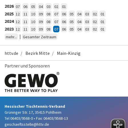
2026
07
06
05
04
03
02
01
2025
12
11
10
09
08
07
06
05
04
03
02
01
2024
12
11
10
09
08
07
06
05
04
03
02
01
2023
12
11
10
09
08
07
06
05
04
03
02
01
|
mehr...
Gesamter Zeitraum
httv.de
Bezirk Mitte
Main-Kinzig
Partner und Sponsoren
Hessischer Tischtennis-Verband
Grüninger Str. 17, 35415 Pohlheim
Tel 06403/9568-0
•
Fax: 06403/9568-13
geschaeftsstelle@httv.de