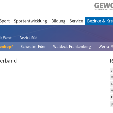
Sport
Sportentwicklung
Bildung
Service
Bezirke & Kre
rk West
Bezirk Süd
denkopf
Schwalm-Eder
Waldeck-Frankenberg
Werra-M
Verband
R
V
M
A
M
P
B