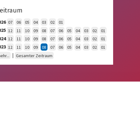
eitraum
026
07
06
05
04
03
02
01
025
12
11
10
09
08
07
06
05
04
03
02
01
024
12
11
10
09
08
07
06
05
04
03
02
01
023
12
11
10
09
08
07
06
05
04
03
02
01
|
ehr...
Gesamter Zeitraum