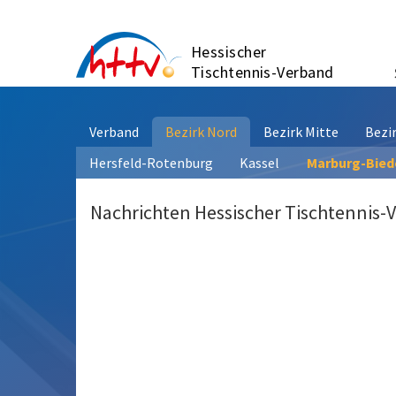
Zum
Inhalt
Hessischer
springen
Tischtennis-Verband
Verband
Bezirk Nord
Bezirk Mitte
Bezi
Hersfeld-Rotenburg
Kassel
Marburg-Bie
Nachrichten Hessischer Tischtennis-