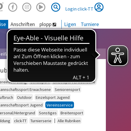
Suche
Suche
Login click-TT
ise
Anschriften
plopp
Ligen
Turniere
eißner
ubriken
ereinsberatung
Schulsport
Einzelsport Erwachsene
annschaftssport Erwachsene
Seniorensport
ufbruch
Outdoor
Einzelsport Jugend
annschaftssport Jugend
Vereinsservice
ersonal/Hintergrund
Sonstiges
Breitensport
|
ildung
click-TT
Turnierserie
Alle Rubriken