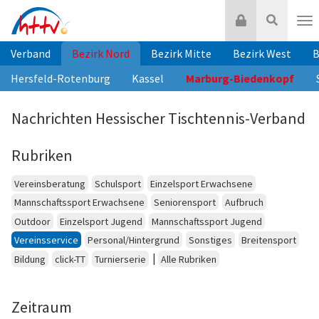
Zum
Login
Suche
Inhalt
Nav
springen
Verband
Bezirk Nord
Bezirk Mitte
Bezirk West
B
Hersfeld-Rotenburg
Kassel
Marburg-Biedenkopf
Nachrichten Hessischer Tischtennis-Verband
Rubriken
Vereinsberatung
Schulsport
Einzelsport Erwachsene
Mannschaftssport Erwachsene
Seniorensport
Aufbruch
Outdoor
Einzelsport Jugend
Mannschaftssport Jugend
Vereinsservice
Personal/Hintergrund
Sonstiges
Breitensport
|
Bildung
click-TT
Turnierserie
Alle Rubriken
Zeitraum