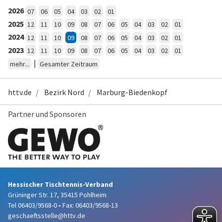
2026
07
06
05
04
03
02
01
2025
12
11
10
09
08
07
06
05
04
03
02
01
2024
12
11
10
09
08
07
06
05
04
03
02
01
2023
12
11
10
09
08
07
06
05
04
03
02
01
|
mehr...
Gesamter Zeitraum
httv.de
Bezirk Nord
Marburg-Biedenkopf
Partner und Sponsoren
Hessischer Tischtennis-Verband
Grüninger Str. 17, 35415 Pohlheim
Tel 06403/9568-0
•
Fax: 06403/9568-13
geschaeftsstelle@httv.de