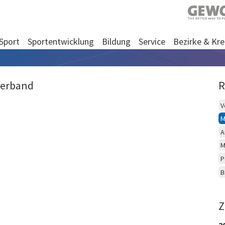
Sport
Sportentwicklung
Bildung
Service
Bezirke & Kre
Verband
R
V
M
A
M
P
B
Z
2