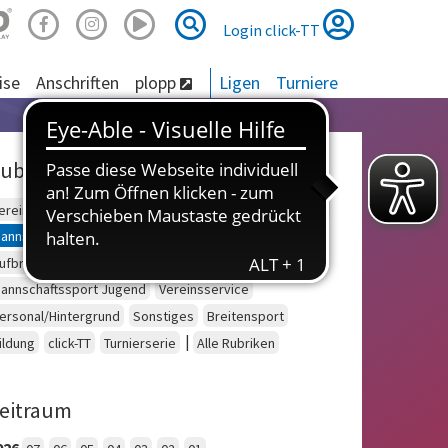
Suche
Suche
Login click-TT
ise
Anschriften
plopp
Ligen
Turniere
ubriken
ereinsberatung
Schulsport
Einzelsport Erwachsene
annschaftssport Erwachsene
Seniorensport
ufbruch
Outdoor
Einzelsport Jugend
annschaftssport Jugend
Vereinsservice
ersonal/Hintergrund
Sonstiges
Breitensport
|
ildung
click-TT
Turnierserie
Alle Rubriken
eitraum
026