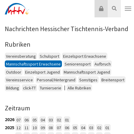
Zum
Login
Suche
Inhalt
Nav
springen
Nachrichten Hessischer Tischtennis-Verband
Rubriken
Vereinsberatung
Schulsport
Einzelsport Erwachsene
Mannschaftssport Erwachsene
Seniorensport
Aufbruch
Outdoor
Einzelsport Jugend
Mannschaftssport Jugend
Vereinsservice
Personal/Hintergrund
Sonstiges
Breitensport
|
Bildung
click-TT
Turnierserie
Alle Rubriken
Zeitraum
2026
07
06
05
04
03
02
01
2025
12
11
10
09
08
07
06
05
04
03
02
01