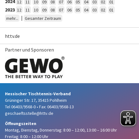
2024
12
11
10
09
08
07
06
05
04
03
02
01
2023
12
11
10
09
08
07
06
05
04
03
02
01
|
mehr...
Gesamter Zeitraum
httv.de
Partner und Sponsoren
Hessischer Tischtennis-Verband
Grüninger Str. 17, 35415 Pohlheim
Tel 06403/9568-0
•
Fax: 06403/9568-13
geschaeftsstelle@httv.de
Öffnungszeiten
Montag, Dienstag, Donnerstag:
8:00 – 12:00,
13:00 – 16:00 Uhr
Freitag: 8:00 – 12:00 Uhr