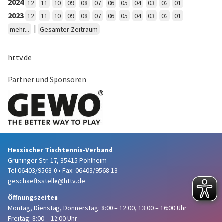
2024
12
11
10
09
08
07
06
05
04
03
02
01
2023
12
11
10
09
08
07
06
05
04
03
02
01
|
mehr...
Gesamter Zeitraum
httv.de
Partner und Sponsoren
Hessischer Tischtennis-Verband
Grüninger Str. 17, 35415 Pohlheim
Tel 06403/9568-0
•
Fax: 06403/9568-13
geschaeftsstelle@httv.de
Öffnungszeiten
Montag, Dienstag, Donnerstag:
8:00 – 12:00,
13:00 – 16:00 Uhr
Freitag: 8:00 – 12:00 Uhr