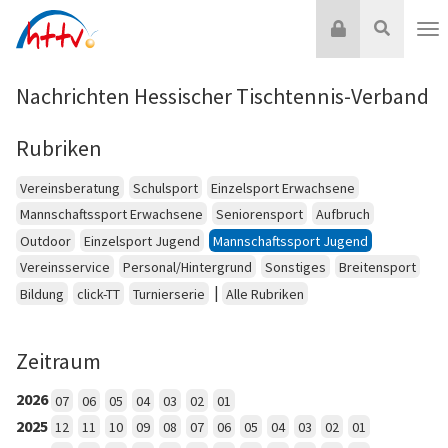
Zum
Login
Suche
Inhalt
Nav
springen
Nachrichten Hessischer Tischtennis-Verband
Rubriken
Vereinsberatung
Schulsport
Einzelsport Erwachsene
Mannschaftssport Erwachsene
Seniorensport
Aufbruch
Outdoor
Einzelsport Jugend
Mannschaftssport Jugend
Vereinsservice
Personal/Hintergrund
Sonstiges
Breitensport
|
Bildung
click-TT
Turnierserie
Alle Rubriken
Zeitraum
2026
07
06
05
04
03
02
01
2025
12
11
10
09
08
07
06
05
04
03
02
01