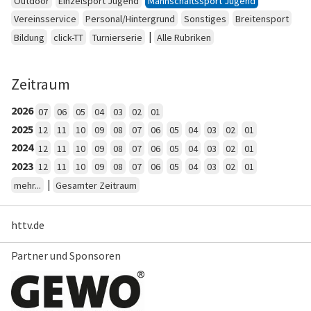
Outdoor
Einzelsport Jugend
Mannschaftssport Jugend
Vereinsservice
Personal/Hintergrund
Sonstiges
Breitensport
|
Bildung
click-TT
Turnierserie
Alle Rubriken
Zeitraum
2026
07
06
05
04
03
02
01
2025
12
11
10
09
08
07
06
05
04
03
02
01
2024
12
11
10
09
08
07
06
05
04
03
02
01
2023
12
11
10
09
08
07
06
05
04
03
02
01
|
mehr...
Gesamter Zeitraum
httv.de
Partner und Sponsoren