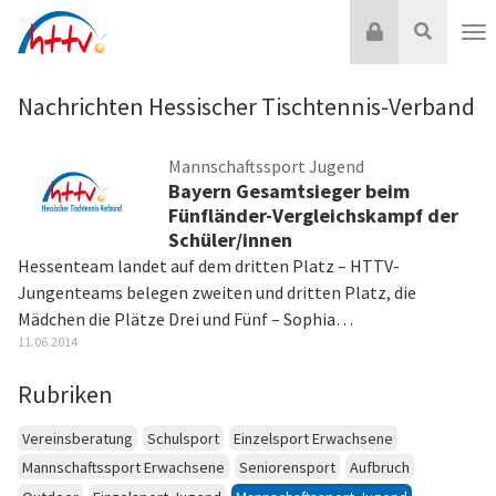
Zum
Login
Suche
Inhalt
Nav
springen
Nachrichten Hessischer Tischtennis-Verband
Mannschaftssport Jugend
Bayern Gesamtsieger beim
Fünfländer-Vergleichskampf der
Schüler/innen
Hessenteam landet auf dem dritten Platz – HTTV-
Jungenteams belegen zweiten und dritten Platz, die
Mädchen die Plätze Drei und Fünf – Sophia…
11.06.2014
Rubriken
Vereinsberatung
Schulsport
Einzelsport Erwachsene
Mannschaftssport Erwachsene
Seniorensport
Aufbruch