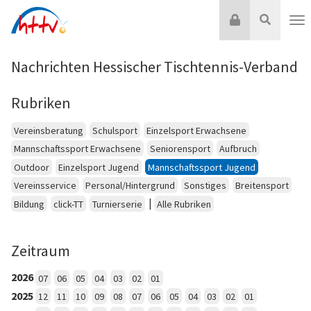
Zum
Login
Suche
Inhalt
Nav
springen
Nachrichten Hessischer Tischtennis-Verband
Rubriken
Vereinsberatung
Schulsport
Einzelsport Erwachsene
Mannschaftssport Erwachsene
Seniorensport
Aufbruch
Outdoor
Einzelsport Jugend
Mannschaftssport Jugend
Vereinsservice
Personal/Hintergrund
Sonstiges
Breitensport
|
Bildung
click-TT
Turnierserie
Alle Rubriken
Zeitraum
2026
07
06
05
04
03
02
01
2025
12
11
10
09
08
07
06
05
04
03
02
01