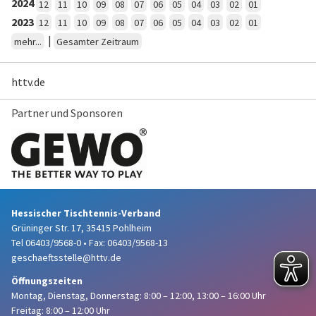
2024
12
11
10
09
08
07
06
05
04
03
02
01
2023
12
11
10
09
08
07
06
05
04
03
02
01
|
mehr...
Gesamter Zeitraum
httv.de
Partner und Sponsoren
Hessischer Tischtennis-Verband
Grüninger Str. 17, 35415 Pohlheim
Tel 06403/9568-0
•
Fax: 06403/9568-13
geschaeftsstelle@httv.de
Öffnungszeiten
Montag, Dienstag, Donnerstag:
8:00 – 12:00,
13:00 – 16:00 Uhr
Freitag: 8:00 – 12:00 Uhr