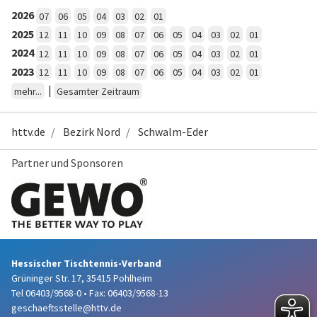
2026
07
06
05
04
03
02
01
2025
12
11
10
09
08
07
06
05
04
03
02
01
2024
12
11
10
09
08
07
06
05
04
03
02
01
2023
12
11
10
09
08
07
06
05
04
03
02
01
|
mehr...
Gesamter Zeitraum
httv.de
Bezirk Nord
Schwalm-Eder
Partner und Sponsoren
Hessischer Tischtennis-Verband
Grüninger Str. 17, 35415 Pohlheim
Tel 06403/9568-0
•
Fax: 06403/9568-13
geschaeftsstelle@httv.de