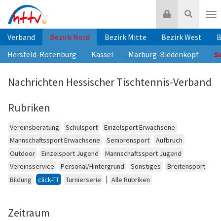
Zum
Login
Suche
Inhalt
Nav
springen
Verband
Bezirk Nord
Bezirk Mitte
Bezirk West
B
Hersfeld-Rotenburg
Kassel
Marburg-Biedenkopf
S
Nachrichten Hessischer Tischtennis-Verband
Rubriken
Vereinsberatung
Schulsport
Einzelsport Erwachsene
Mannschaftssport Erwachsene
Seniorensport
Aufbruch
Outdoor
Einzelsport Jugend
Mannschaftssport Jugend
Vereinsservice
Personal/Hintergrund
Sonstiges
Breitensport
|
Bildung
click-TT
Turnierserie
Alle Rubriken
Zeitraum