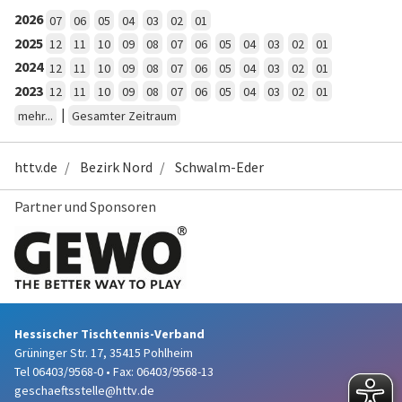
2026
07
06
05
04
03
02
01
2025
12
11
10
09
08
07
06
05
04
03
02
01
2024
12
11
10
09
08
07
06
05
04
03
02
01
2023
12
11
10
09
08
07
06
05
04
03
02
01
|
mehr...
Gesamter Zeitraum
httv.de
Bezirk Nord
Schwalm-Eder
Partner und Sponsoren
Hessischer Tischtennis-Verband
Grüninger Str. 17, 35415 Pohlheim
Tel 06403/9568-0
•
Fax: 06403/9568-13
geschaeftsstelle@httv.de