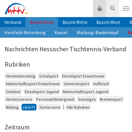
Zum
Login
Suche
Inhalt
Nav
springen
Verband
Bezirk Nord
Bezirk Mitte
Bezirk West
B
Hersfeld-Rotenburg
Kassel
Marburg-Biedenkopf
S
Nachrichten Hessischer Tischtennis-Verband
Rubriken
Vereinsberatung
Schulsport
Einzelsport Erwachsene
Mannschaftssport Erwachsene
Seniorensport
Aufbruch
Outdoor
Einzelsport Jugend
Mannschaftssport Jugend
Vereinsservice
Personal/Hintergrund
Sonstiges
Breitensport
|
Bildung
click-TT
Turnierserie
Alle Rubriken
Zeitraum