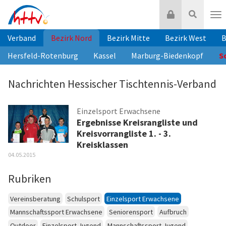
Zum
Login
Suche
Inhalt
Nav
springen
Verband
Bezirk Nord
Bezirk Mitte
Bezirk West
B
Hersfeld-Rotenburg
Kassel
Marburg-Biedenkopf
S
Nachrichten Hessischer Tischtennis-Verband
Einzelsport Erwachsene
Ergebnisse Kreisrangliste und
Kreisvorrangliste 1. - 3.
Kreisklassen
04.05.2015
Rubriken
Vereinsberatung
Schulsport
Einzelsport Erwachsene
Mannschaftssport Erwachsene
Seniorensport
Aufbruch
Outdoor
Einzelsport Jugend
Mannschaftssport Jugend