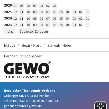
2026
07
06
05
04
03
02
01
2025
12
11
10
09
08
07
06
05
04
03
02
01
2024
12
11
10
09
08
07
06
05
04
03
02
01
2023
12
11
10
09
08
07
06
05
04
03
02
01
|
mehr...
Gesamter Zeitraum
httv.de
Bezirk Nord
Schwalm-Eder
Partner und Sponsoren
Hessischer Tischtennis-Verband
Grüninger Str. 17, 35415 Pohlheim
Tel 06403/9568-0
•
Fax: 06403/9568-13
geschaeftsstelle@httv.de