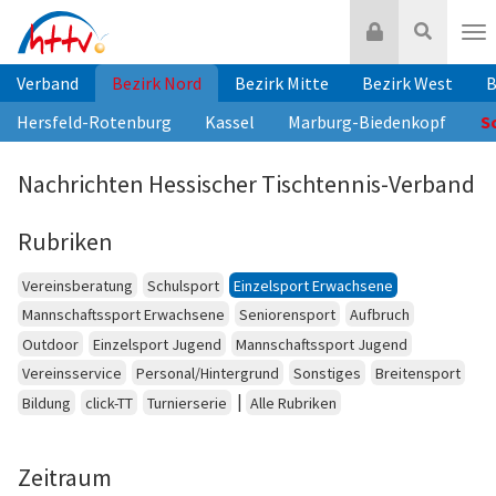
Zum
Login
Suche
Inhalt
Nav
springen
Verband
Bezirk Nord
Bezirk Mitte
Bezirk West
B
Hersfeld-Rotenburg
Kassel
Marburg-Biedenkopf
S
Nachrichten Hessischer Tischtennis-Verband
Rubriken
Vereinsberatung
Schulsport
Einzelsport Erwachsene
Mannschaftssport Erwachsene
Seniorensport
Aufbruch
Outdoor
Einzelsport Jugend
Mannschaftssport Jugend
Vereinsservice
Personal/Hintergrund
Sonstiges
Breitensport
|
Bildung
click-TT
Turnierserie
Alle Rubriken
Zeitraum