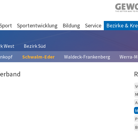
Sport
Sportentwicklung
Bildung
Service
Bezirke & Kre
rk West
Bezirk Süd
enkopf
Schwalm-Eder
Waldeck-Frankenberg
Werra-M
Verband
R
V
M
A
M
P
B