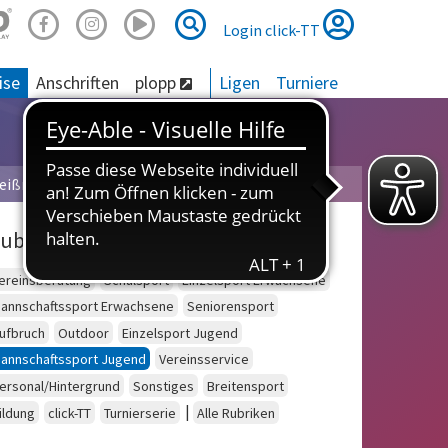
Suche
Suche
Login click-TT
ise
Anschriften
plopp
Ligen
Turniere
eißner
ubriken
ereinsberatung
Schulsport
Einzelsport Erwachsene
annschaftssport Erwachsene
Seniorensport
ufbruch
Outdoor
Einzelsport Jugend
annschaftssport Jugend
Vereinsservice
ersonal/Hintergrund
Sonstiges
Breitensport
|
ildung
click-TT
Turnierserie
Alle Rubriken