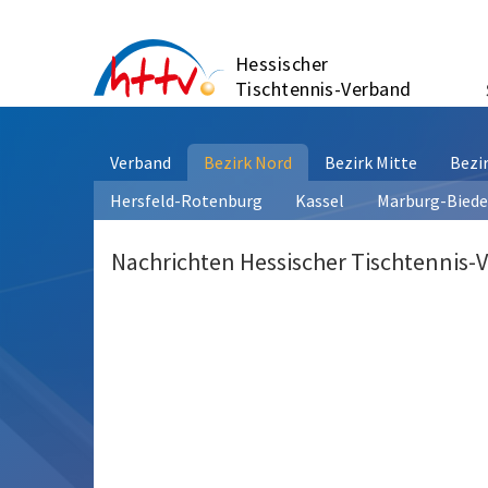
Zum
Inhalt
Hessischer
springen
Tischtennis-Verband
Verband
Bezirk Nord
Bezirk Mitte
Bezi
Hersfeld-Rotenburg
Kassel
Marburg-Bied
Nachrichten Hessischer Tischtennis-