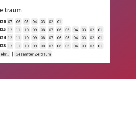
eitraum
026
07
06
05
04
03
02
01
025
12
11
10
09
08
07
06
05
04
03
02
01
024
12
11
10
09
08
07
06
05
04
03
02
01
023
12
11
10
09
08
07
06
05
04
03
02
01
|
ehr...
Gesamter Zeitraum