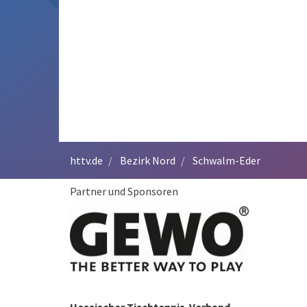
httv.de
Bezirk Nord
Schwalm-Eder
Partner und Sponsoren
Hessischer Tischtennis-Verband