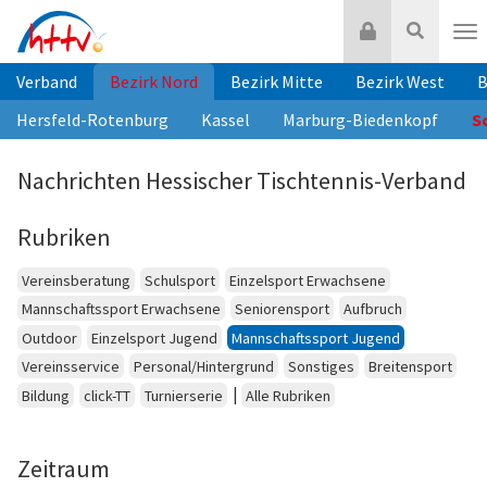
Zum
Login
Suche
Inhalt
Nav
springen
Verband
Bezirk Nord
Bezirk Mitte
Bezirk West
B
Hersfeld-Rotenburg
Kassel
Marburg-Biedenkopf
S
Nachrichten Hessischer Tischtennis-Verband
Rubriken
Vereinsberatung
Schulsport
Einzelsport Erwachsene
Mannschaftssport Erwachsene
Seniorensport
Aufbruch
Outdoor
Einzelsport Jugend
Mannschaftssport Jugend
Vereinsservice
Personal/Hintergrund
Sonstiges
Breitensport
|
Bildung
click-TT
Turnierserie
Alle Rubriken
Zeitraum