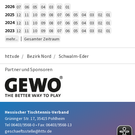
2026
07
06
05
04
03
02
01
2025
12
11
10
09
08
07
06
05
04
03
02
01
2024
12
11
10
09
08
07
06
05
04
03
02
01
2023
12
11
10
09
08
07
06
05
04
03
02
01
|
mehr...
Gesamter Zeitraum
httv.de
Bezirk Nord
Schwalm-Eder
Partner und Sponsoren
Hessischer Tischtennis-Verband
Grüninger Str. 17, 35415 Pohlheim
Tel 06403/9568-0
•
Fax: 06403/9568-13
geschaeftsstelle@httv.de