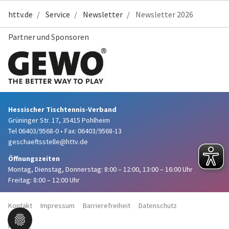
httv.de
Service
Newsletter
Newsletter 2026
Partner und Sponsoren
Hessischer Tischtennis-Verband
Grüninger Str. 17, 35415 Pohlheim
Tel 06403/9568-0
•
Fax: 06403/9568-13
geschaeftsstelle@httv.de
Öffnungszeiten
Montag, Dienstag, Donnerstag:
8:00 – 12:00,
13:00 – 16:00 Uhr
Freitag: 8:00 – 12:00 Uhr
Kontakt
Impressum
Barrierefreiheit
Datenschutz
Haftung