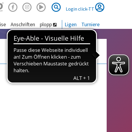
Suche
Suche
Login click-TT
ise
Anschriften
plopp
Ligen
Turniere