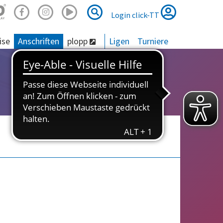
Suche
Suche
Login click-TT
ise
Anschriften
plopp
Ligen
Turniere