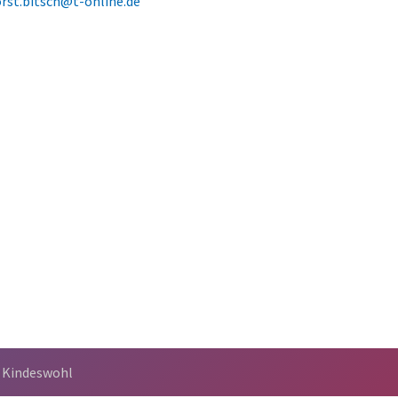
rst.bitsch@t-online.de
 Kindeswohl