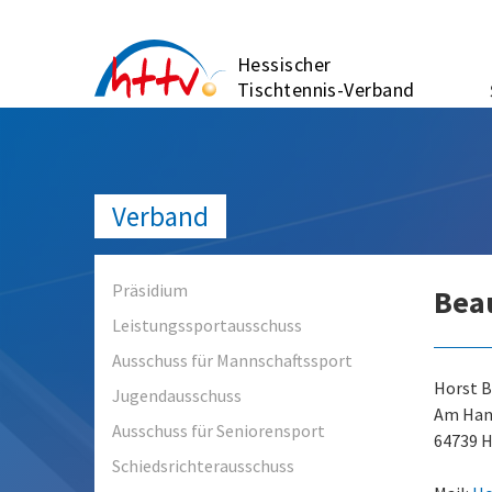
Zum
Inhalt
Hessischer
springen
Tischtennis-Verband
Verband
Präsidium
Bea
Leistungssportausschuss
Ausschuss für Mannschaftssport
Horst B
Jugendausschuss
Am Han
Ausschuss für Seniorensport
64739 
Schiedsrichterausschuss