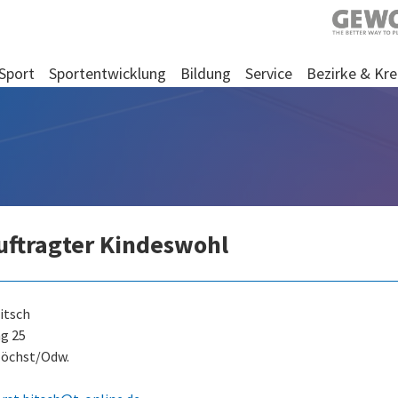
Sport
Sportentwicklung
Bildung
Service
Bezirke & Kre
uftragter Kindeswohl
itsch
g 25
Höchst/Odw.