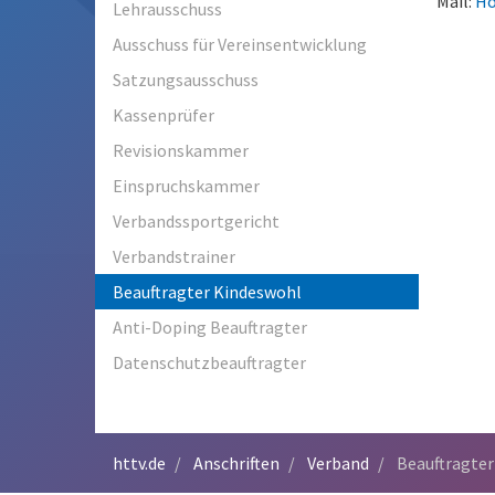
Mail:
Ho
Lehrausschuss
Ausschuss für Vereinsentwicklung
Satzungsausschuss
Kassenprüfer
Revisionskammer
Einspruchskammer
Verbandssportgericht
Verbandstrainer
Beauftragter Kindeswohl
Anti-Doping Beauftragter
Datenschutzbeauftragter
httv.de
Anschriften
Verband
Beauftragter