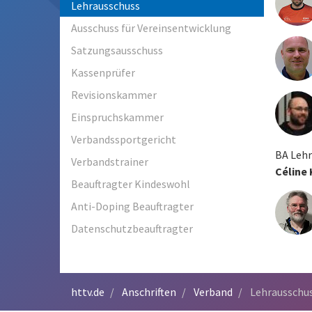
Lehrausschuss
Ausschuss für Vereinsentwicklung
Satzungsausschuss
Kassenprüfer
Revisionskammer
Einspruchskammer
Verbandssportgericht
BA Leh
Verbandstrainer
Céline 
Beauftragter Kindeswohl
Anti-Doping Beauftragter
Datenschutzbeauftragter
httv.de
Anschriften
Verband
Lehrausschu