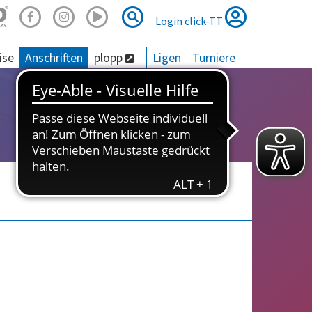
Suche
Suche
Login click-TT
ise
Anschriften
plopp
Ligen
Turniere