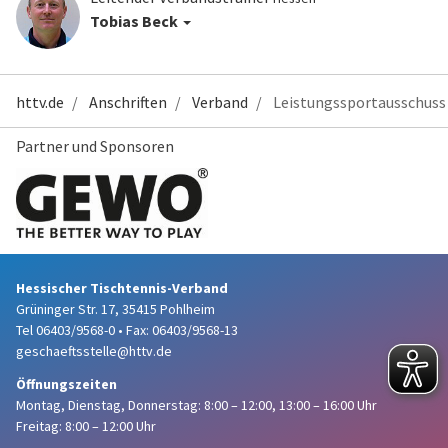
Tobias Beck
httv.de
Anschriften
Verband
Leistungssportausschuss
Partner und Sponsoren
Hessischer Tischtennis-Verband
Grüninger Str. 17, 35415 Pohlheim
Tel 06403/9568-0
•
Fax: 06403/9568-13
geschaeftsstelle@httv.de
Öffnungszeiten
Montag, Dienstag, Donnerstag:
8:00 – 12:00,
13:00 – 16:00 Uhr
Freitag: 8:00 – 12:00 Uhr