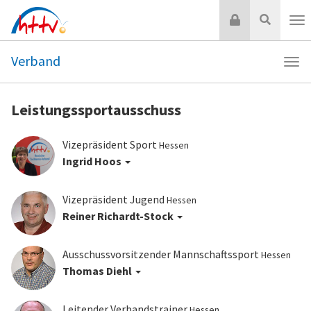
Zum
Login
Suche
Inhalt
Nav
springen
Verband
Navi
Ver
Leistungssportausschuss
Vizepräsident Sport
Hessen
Ingrid Hoos
Vizepräsident Jugend
Hessen
Reiner Richardt-Stock
Ausschussvorsitzender Mannschaftssport
Hessen
Thomas Diehl
Leitender Verbandstrainer
Hessen