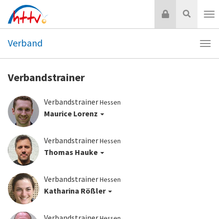
Zum
Login
Suche
Inhalt
Nav
springen
Verband
Navi
Ver
Verbandstrainer
Verbandstrainer
Hessen
Maurice Lorenz
Verbandstrainer
Hessen
Thomas Hauke
Verbandstrainer
Hessen
Katharina Rößler
Verbandstrainer
Hessen