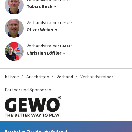
Tobias Beck
Verbandstrainer
Hessen
Oliver Weber
Verbandstrainer
Hessen
Christian Löffler
httv.de
Anschriften
Verband
Verbandstrainer
Partner und Sponsoren
Hessischer Tischtennis-Verband