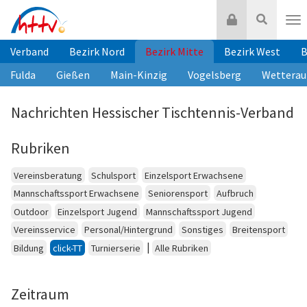
Zum
Login
Suche
Inhalt
Nav
springen
Verband
Bezirk Nord
Bezirk Mitte
Bezirk West
B
Fulda
Gießen
Main-Kinzig
Vogelsberg
Wetterau
Nachrichten Hessischer Tischtennis-Verband
Rubriken
Vereinsberatung
Schulsport
Einzelsport Erwachsene
Mannschaftssport Erwachsene
Seniorensport
Aufbruch
Outdoor
Einzelsport Jugend
Mannschaftssport Jugend
Vereinsservice
Personal/Hintergrund
Sonstiges
Breitensport
|
Bildung
click-TT
Turnierserie
Alle Rubriken
Zeitraum