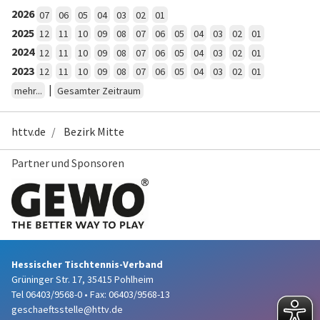
2026
07
06
05
04
03
02
01
2025
12
11
10
09
08
07
06
05
04
03
02
01
2024
12
11
10
09
08
07
06
05
04
03
02
01
2023
12
11
10
09
08
07
06
05
04
03
02
01
|
mehr...
Gesamter Zeitraum
httv.de
Bezirk Mitte
Partner und Sponsoren
Hessischer Tischtennis-Verband
Grüninger Str. 17, 35415 Pohlheim
Tel 06403/9568-0
•
Fax: 06403/9568-13
geschaeftsstelle@httv.de