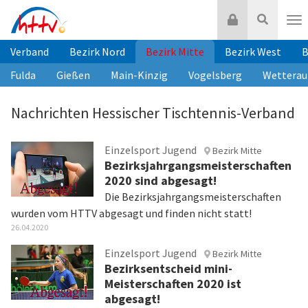
Zum
Login
Suche
Inhalt
Nav
springen
Verband
Bezirk Nord
Bezirk Mitte
Bezirk West
B
Fulda
Gießen
Main-Kinzig
Vogelsberg
Wetterau
Nachrichten Hessischer Tischtennis-Verband
Einzelsport Jugend
Bezirk Mitte
Bezirksjahrgangsmeisterschaften
2020 sind abgesagt!
Die Bezirksjahrgangsmeisterschaften
wurden vom HTTV abgesagt und finden nicht statt!
26.04.2020
Einzelsport Jugend
Bezirk Mitte
Bezirksentscheid mini-
Meisterschaften 2020 ist
abgesagt!