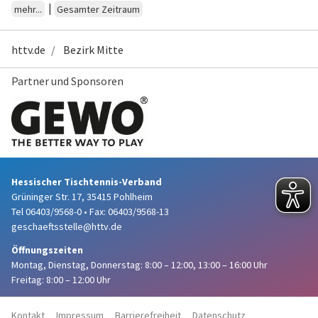
|
mehr...
Gesamter Zeitraum
httv.de
Bezirk Mitte
Partner und Sponsoren
Hessischer Tischtennis-Verband
Grüninger Str. 17, 35415 Pohlheim
Tel 06403/9568-0
•
Fax: 06403/9568-13
geschaeftsstelle@httv.de
Öffnungszeiten
Montag, Dienstag, Donnerstag:
8:00 – 12:00,
13:00 – 16:00 Uhr
Freitag: 8:00 – 12:00 Uhr
Kontakt
Impressum
Barrierefreiheit
Datenschutz