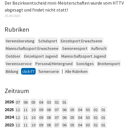
Der Bezirksentscheid mini-Meisterschaften wurde vom HTTV
abgesagt und findet nicht statt!
25.04.2020
Rubriken
Vereinsberatung
Schulsport
Einzelsport Erwachsene
Mannschaftssport Erwachsene
Seniorensport
Aufbruch
Outdoor
Einzelsport Jugend
Mannschaftssport Jugend
Vereinsservice
Personal/Hintergrund
Sonstiges
Breitensport
|
Bildung
click-TT
Turnierserie
Alle Rubriken
Zeitraum
2026
07
06
05
04
03
02
01
2025
12
11
10
09
08
07
06
05
04
03
02
01
2024
12
11
10
09
08
07
06
05
04
03
02
01
2023
12
11
10
09
08
07
06
05
04
03
02
01