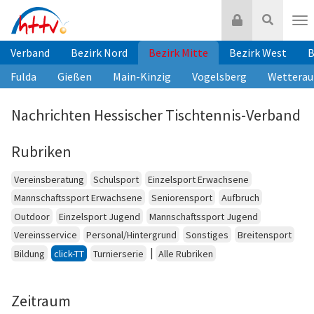
Zum
Login
Suche
Inhalt
Nav
springen
Verband
Bezirk Nord
Bezirk Mitte
Bezirk West
B
Fulda
Gießen
Main-Kinzig
Vogelsberg
Wetterau
Nachrichten Hessischer Tischtennis-Verband
Rubriken
Vereinsberatung
Schulsport
Einzelsport Erwachsene
Mannschaftssport Erwachsene
Seniorensport
Aufbruch
Outdoor
Einzelsport Jugend
Mannschaftssport Jugend
Vereinsservice
Personal/Hintergrund
Sonstiges
Breitensport
|
Bildung
click-TT
Turnierserie
Alle Rubriken
Zeitraum