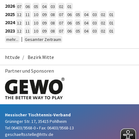
2026
07
06
05
04
03
02
01
2025
12
11
10
09
08
07
06
05
04
03
02
01
2024
12
11
10
09
08
07
06
05
04
03
02
01
2023
12
11
10
09
08
07
06
05
04
03
02
01
|
mehr...
Gesamter Zeitraum
httv.de
Bezirk Mitte
Partner und Sponsoren
Hessischer Tischtennis-Verband
Grüninger Str. 17, 35415 Pohlheim
Tel 06403/9568-0
•
Fax: 06403/9568-13
geschaeftsstelle@httv.de