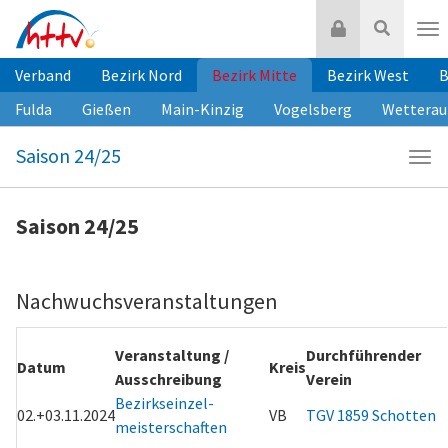
Zum
Login
Suche
Inhalt
Nav
springen
Verband
Bezirk Nord
Bezirk Mitte
Bezirk West
B
Fulda
Gießen
Main-Kinzig
Vogelsberg
Wetterau
Saison 24/25
Navi
Sais
24/2
Saison 24/25
Nachwuchsveranstaltungen
Veranstaltung /
Durchführender
Datum
Kreis
Ausschreibung
Verein
Bezirkseinzel-
02.+03.11.2024
VB
TGV 1859 Schotten
meisterschaften