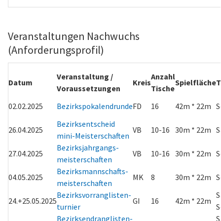
Veranstaltungen Nachwuchs
(Anforderungsprofil)
Veranstaltung /
Anzahl
Datum
Kreis
Spielfläche
T
Voraussetzungen
Tische
02.02.2025
Bezirkspokalendrunde
FD
16
42m * 22m
S
Bezirksentscheid
26.04.2025
VB
10-16
30m * 22m
S
mini-Meisterschaften
Bezirksjahrgangs-
27.04.2025
VB
10-16
30m * 22m
S
meisterschaften
Bezirksmannschafts-
04.05.2025
MK
8
30m * 22m
S
meisterschaften
Bezirksvorranglisten-
S
24.+25.05.2025
GI
16
42m * 22m
turnier
S
Bezirksendranglisten-
S