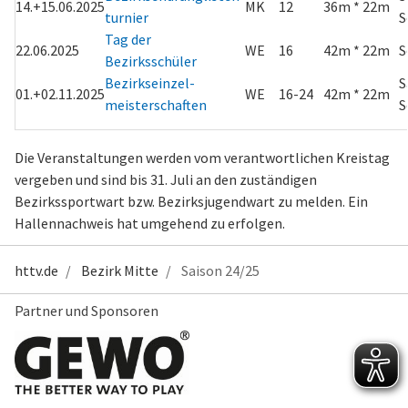
14.+15.06.2025
MK
12
36m * 22m
turnier
S
Tag der
22.06.2025
WE
16
42m * 22m
S
Bezirksschüler
Bezirkseinzel-
S
01.+02.11.2025
WE
16-24
42m * 22m
meisterschaften
S
Die Veranstaltungen werden vom verantwortlichen Kreistag
vergeben und sind bis 31. Juli an den zuständigen
Bezirkssportwart bzw. Bezirksjugendwart zu melden. Ein
Hallennachweis hat umgehend zu erfolgen.
httv.de
Bezirk Mitte
Saison 24/25
Partner und Sponsoren