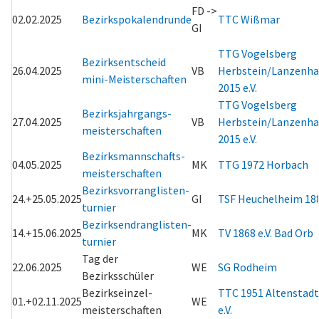
FD ->
02.02.2025
Bezirkspokalendrunde
TTC Wißmar
GI
TTG Vogelsberg
Bezirksentscheid
26.04.2025
VB
Herbstein/Lanzenha
mini-Meisterschaften
2015 e.V.
TTG Vogelsberg
Bezirksjahrgangs-
27.04.2025
VB
Herbstein/Lanzenha
meisterschaften
2015 e.V.
Bezirksmannschafts-
04.05.2025
MK
TTG 1972 Horbach
meisterschaften
Bezirksvorranglisten-
24.+25.05.2025
GI
TSF Heuchelheim 18
turnier
Bezirksendranglisten-
14.+15.06.2025
MK
TV 1868 e.V. Bad Orb
turnier
Tag der
22.06.2025
WE
SG Rodheim
Bezirksschüler
Bezirkseinzel-
TTC 1951 Altenstadt
01.+02.11.2025
WE
meisterschaften
e.V.