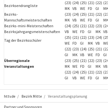
(23)
(24)
(25)
(21)
(22)
(2
Bezirksendrangliste
MK
VB
WE
FD
GI
M
Bezirks-
(23)
(24)
(25)
(21)
(22)
(2
Mannschaftsmeisterschaften
MK
VB
WE
FD
GI
M
Bezirks-mini-Meisterschaften
(24)
(25)
(21)
(22)
(23)
(2
Bezirksjahrgangsmeisterschaften
VB
WE
FD
GI
MK
VB
(25)
(21)
(22)
(23)
(24)
(2
Tag der Bezirksschüler
WE
FD
GI
MK
VB
W
(22)
(23)
(24)
(25)
(21)
(2
GI
MK
VB
WE
FD
GI
Überregionale
(23)
(25)
(21)
(22)
(23)
(2
Veranstaltungen
MK
WE
FD
GI
MK
VB
(22)
(24)
(25)
(21)
(22)
(2
GI
VB
WE
FD
GI
M
httv.de
Bezirk Mitte
Veranstaltungsplanung
Partner und Sponsoren