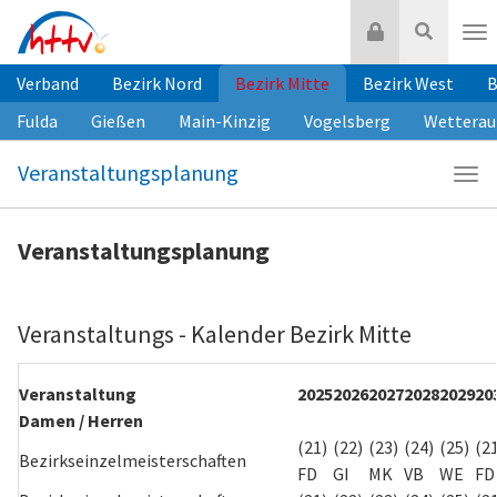
Zum
Login
Suche
Inhalt
Nav
springen
Verband
Bezirk Nord
Bezirk Mitte
Bezirk West
B
Fulda
Gießen
Main-Kinzig
Vogelsberg
Wetterau
Veranstaltungsplanung
Navi
Ver
Veranstaltungsplanung
Veranstaltungs - Kalender Bezirk Mitte
Veranstaltung
2025
2026
2027
2028
2029
20
Damen / Herren
(21)
(22)
(23)
(24)
(25)
(2
Bezirkseinzelmeisterschaften
FD
GI
MK
VB
WE
FD