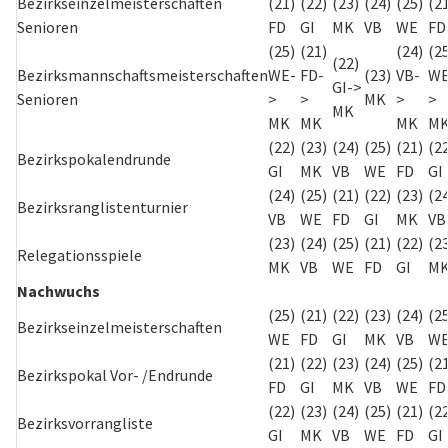
Bezirkseinzelmeisterschaften
(21)
(22)
(23)
(24)
(25)
(2
Senioren
FD
GI
MK
VB
WE
FD
(25)
(21)
(24)
(2
(22)
Bezirksmannschaftsmeisterschaften
WE-
FD-
(23)
VB-
WE
GI->
Senioren
>
>
MK
>
>
MK
MK
MK
MK
M
(22)
(23)
(24)
(25)
(21)
(2
Bezirkspokalendrunde
GI
MK
VB
WE
FD
GI
(24)
(25)
(21)
(22)
(23)
(2
Bezirksranglistenturnier
VB
WE
FD
GI
MK
VB
(23)
(24)
(25)
(21)
(22)
(2
Relegationsspiele
MK
VB
WE
FD
GI
M
Nachwuchs
(25)
(21)
(22)
(23)
(24)
(2
Bezirkseinzelmeisterschaften
WE
FD
GI
MK
VB
W
(21)
(22)
(23)
(24)
(25)
(2
Bezirkspokal Vor- /Endrunde
FD
GI
MK
VB
WE
FD
(22)
(23)
(24)
(25)
(21)
(2
Bezirksvorrangliste
GI
MK
VB
WE
FD
GI