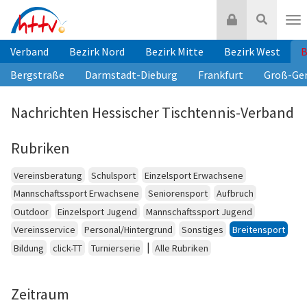
Zum
Login
Suche
Inhalt
Nav
springen
Verband
Bezirk Nord
Bezirk Mitte
Bezirk West
B
Bergstraße
Darmstadt-Dieburg
Frankfurt
Groß-Ge
Nachrichten Hessischer Tischtennis-Verband
Rubriken
Vereinsberatung
Schulsport
Einzelsport Erwachsene
Mannschaftssport Erwachsene
Seniorensport
Aufbruch
Outdoor
Einzelsport Jugend
Mannschaftssport Jugend
Vereinsservice
Personal/Hintergrund
Sonstiges
Breitensport
|
Bildung
click-TT
Turnierserie
Alle Rubriken
Zeitraum