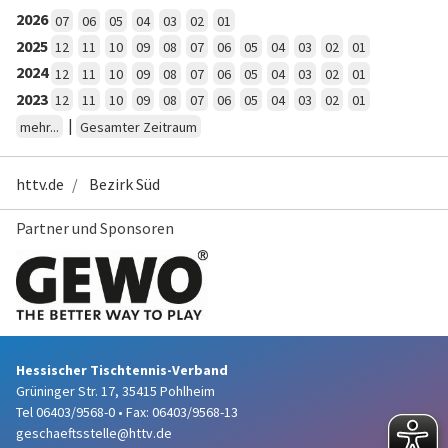
2026
07
06
05
04
03
02
01
2025
12
11
10
09
08
07
06
05
04
03
02
01
2024
12
11
10
09
08
07
06
05
04
03
02
01
2023
12
11
10
09
08
07
06
05
04
03
02
01
|
mehr...
Gesamter Zeitraum
httv.de
Bezirk Süd
Partner und Sponsoren
Hessischer Tischtennis-Verband
Grüninger Str. 17, 35415 Pohlheim
Tel 06403/9568-0
•
Fax: 06403/9568-13
geschaeftsstelle@httv.de