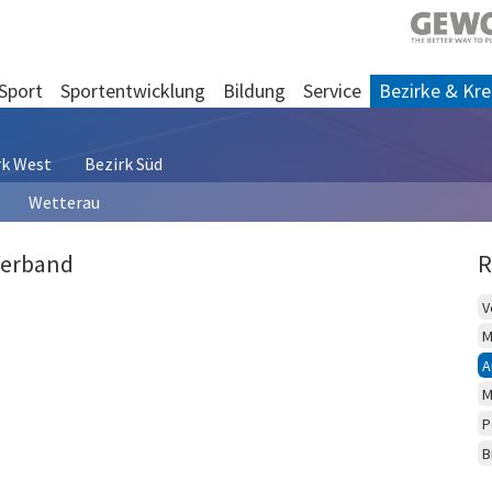
Sport
Sportentwicklung
Bildung
Service
Bezirke & Kre
rk West
Bezirk Süd
Wetterau
Verband
R
V
M
A
M
P
B