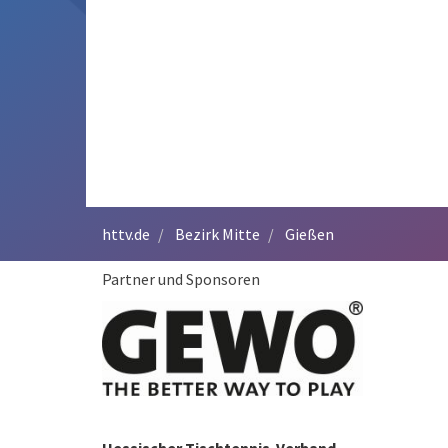
httv.de
Bezirk Mitte
Gießen
Partner und Sponsoren
Hessischer Tischtennis-Verband