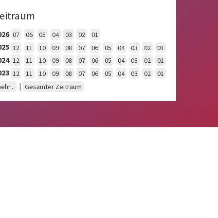
eitraum
026
07
06
05
04
03
02
01
025
12
11
10
09
08
07
06
05
04
03
02
01
024
12
11
10
09
08
07
06
05
04
03
02
01
023
12
11
10
09
08
07
06
05
04
03
02
01
|
ehr...
Gesamter Zeitraum