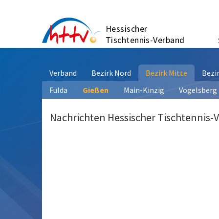
Zum
Inhalt
Hessischer
springen
Tischtennis-Verband
Verband
Bezirk Nord
Bezirk Mitte
Bezi
Fulda
Gießen
Main-Kinzig
Vogelsberg
Nachrichten Hessischer Tischtennis-