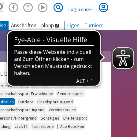
Suche
Suche
Login click-TT
ise
Anschriften
plopp
Ligen
Turniere
ubriken
ereinsberatung
Schulsport
Einzelsport Erwachsene
annschaftssport Erwachsene
Seniorensport
ufbruch
Outdoor
Einzelsport Jugend
annschaftssport Jugend
Vereinsservice
ersonal/Hintergrund
Sonstiges
Breitensport
|
ildung
click-TT
Turnierserie
Alle Rubriken