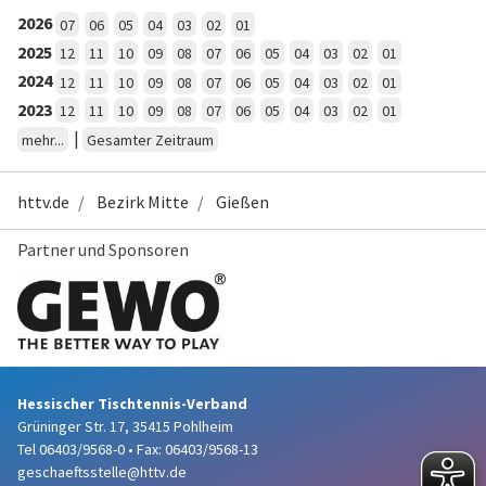
2026
07
06
05
04
03
02
01
2025
12
11
10
09
08
07
06
05
04
03
02
01
2024
12
11
10
09
08
07
06
05
04
03
02
01
2023
12
11
10
09
08
07
06
05
04
03
02
01
|
mehr...
Gesamter Zeitraum
httv.de
Bezirk Mitte
Gießen
Partner und Sponsoren
Hessischer Tischtennis-Verband
Grüninger Str. 17, 35415 Pohlheim
Tel 06403/9568-0
•
Fax: 06403/9568-13
geschaeftsstelle@httv.de