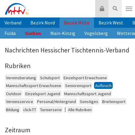
Zum
Login
Suche
Inhalt
Nav
springen
Verband
Bezirk Nord
Bezirk Mitte
Bezirk West
B
Fulda
Gießen
Main-Kinzig
Vogelsberg
Wettera
Nachrichten Hessischer Tischtennis-Verband
Rubriken
Vereinsberatung
Schulsport
Einzelsport Erwachsene
Mannschaftssport Erwachsene
Seniorensport
Aufbruch
Outdoor
Einzelsport Jugend
Mannschaftssport Jugend
Vereinsservice
Personal/Hintergrund
Sonstiges
Breitensport
|
Bildung
click-TT
Turnierserie
Alle Rubriken
Zeitraum