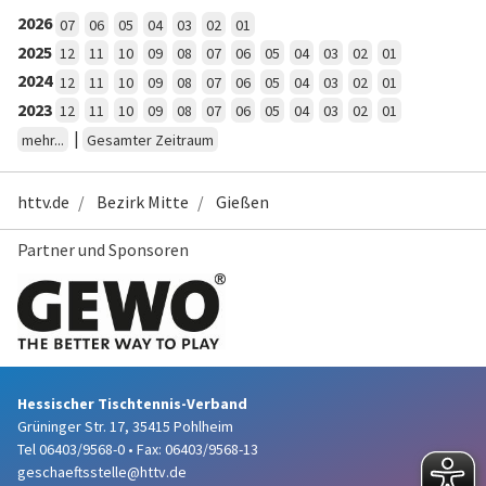
2026
07
06
05
04
03
02
01
2025
12
11
10
09
08
07
06
05
04
03
02
01
2024
12
11
10
09
08
07
06
05
04
03
02
01
2023
12
11
10
09
08
07
06
05
04
03
02
01
|
mehr...
Gesamter Zeitraum
httv.de
Bezirk Mitte
Gießen
Partner und Sponsoren
Hessischer Tischtennis-Verband
Grüninger Str. 17, 35415 Pohlheim
Tel 06403/9568-0
•
Fax: 06403/9568-13
geschaeftsstelle@httv.de