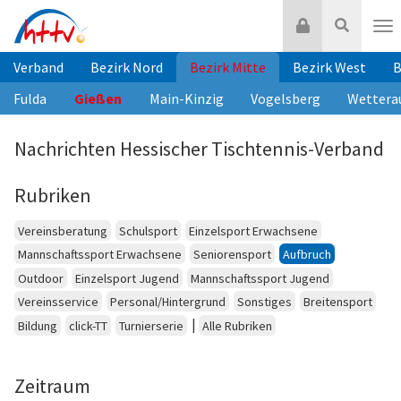
Zum
Login
Suche
Inhalt
Nav
springen
Verband
Bezirk Nord
Bezirk Mitte
Bezirk West
B
Fulda
Gießen
Main-Kinzig
Vogelsberg
Wettera
Nachrichten Hessischer Tischtennis-Verband
Rubriken
Vereinsberatung
Schulsport
Einzelsport Erwachsene
Mannschaftssport Erwachsene
Seniorensport
Aufbruch
Outdoor
Einzelsport Jugend
Mannschaftssport Jugend
Vereinsservice
Personal/Hintergrund
Sonstiges
Breitensport
|
Bildung
click-TT
Turnierserie
Alle Rubriken
Zeitraum