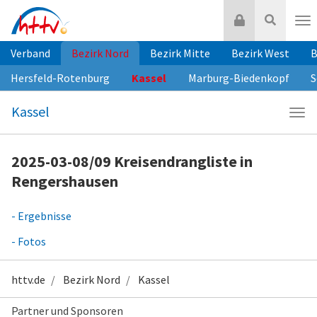
Zum
Login
Suche
Inhalt
Nav
springen
Verband
Bezirk Nord
Bezirk Mitte
Bezirk West
B
Hersfeld-Rotenburg
Kassel
Marburg-Biedenkopf
S
Kassel
Navi
Kass
2025-03-08/09 Kreisendrangliste in
Rengershausen
- Ergebnisse
- Fotos
httv.de
Bezirk Nord
Kassel
Partner und Sponsoren