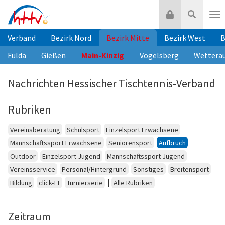
Zum
Login
Suche
Inhalt
Nav
springen
Verband
Bezirk Nord
Bezirk Mitte
Bezirk West
B
Fulda
Gießen
Main-Kinzig
Vogelsberg
Wettera
Nachrichten Hessischer Tischtennis-Verband
Rubriken
Vereinsberatung
Schulsport
Einzelsport Erwachsene
Mannschaftssport Erwachsene
Seniorensport
Aufbruch
Outdoor
Einzelsport Jugend
Mannschaftssport Jugend
Vereinsservice
Personal/Hintergrund
Sonstiges
Breitensport
|
Bildung
click-TT
Turnierserie
Alle Rubriken
Zeitraum