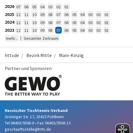
2026
07
06
05
04
03
02
01
2025
12
11
10
09
08
07
06
05
04
03
02
01
2024
12
11
10
09
08
07
06
05
04
03
02
01
2023
12
11
10
09
08
07
06
05
04
03
02
01
|
mehr...
Gesamter Zeitraum
httv.de
Bezirk Mitte
Main-Kinzig
Partner und Sponsoren
Hessischer Tischtennis-Verband
Grüninger Str. 17, 35415 Pohlheim
Tel 06403/9568-0
•
Fax: 06403/9568-13
geschaeftsstelle@httv.de