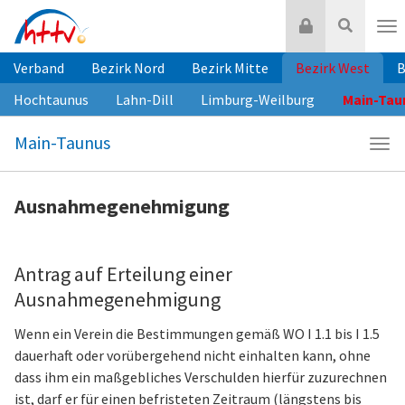
Zum
Login
Suche
Inhalt
Nav
springen
Verband
Bezirk Nord
Bezirk Mitte
Bezirk West
B
Hochtaunus
Lahn-Dill
Limburg-Weilburg
Main-Tau
Main-Taunus
Navi
Mai
Tau
Ausnahmegenehmigung
Antrag auf Erteilung einer
Ausnahmegenehmigung
Wenn ein Verein die Bestimmungen gemäß WO I 1.1 bis I 1.5
dauerhaft oder vorübergehend nicht einhalten kann, ohne
dass ihm ein maßgebliches Verschulden hierfür zuzurechnen
ist, darf er für einen befristeten Zeitraum (längstens bis