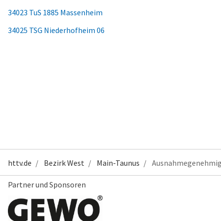
34023 TuS 1885 Massenheim
34025 TSG Niederhofheim 06
httv.de
Bezirk West
Main-Taunus
Ausnahmegenehmi
Partner und Sponsoren