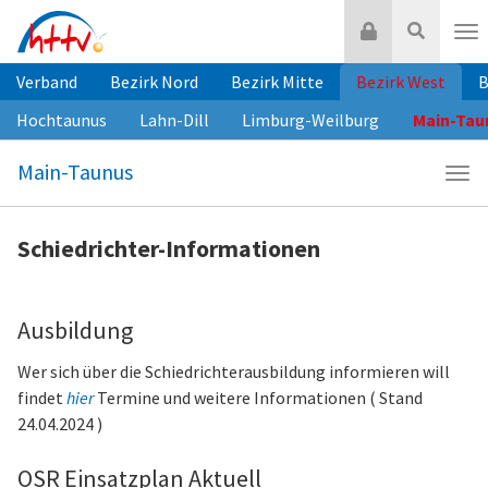
Zum
Login
Suche
Inhalt
Nav
springen
Verband
Bezirk Nord
Bezirk Mitte
Bezirk West
B
Hochtaunus
Lahn-Dill
Limburg-Weilburg
Main-Tau
Main-Taunus
Navi
Mai
Tau
Schiedrichter-Informationen
Ausbildung
Wer sich über die Schiedrichterausbildung informieren will
findet
hier
Termine und weitere Informationen ( Stand
24.04.2024 )
OSR Einsatzplan Aktuell