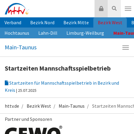
Zum
Login
Suche
Inhalt
Nav
springen
Verband
Bezirk Nord
Bezirk Mitte
Bezirk West
B
Hochtaunus
Lahn-Dill
Limburg-Weilburg
Main-Tau
Main-Taunus
Navi
Mai
Tau
Startzeiten Mannschaftsspielbetrieb
Startzeiten für Mannschaftsspielbetrieb in Bezirk und
Kreis
| 25.07.2025
httv.de
Bezirk West
Main-Taunus
Startzeiten Mannsch
Partner und Sponsoren