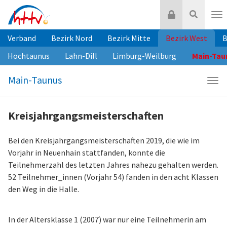
Zum
Login
Suche
Inhalt
Nav
springen
Verband
Bezirk Nord
Bezirk Mitte
Bezirk West
B
Hochtaunus
Lahn-Dill
Limburg-Weilburg
Main-Tau
Main-Taunus
Navi
Mai
Tau
Kreisjahrgangsmeisterschaften
Bei den Kreisjahrgangsmeisterschaften 2019, die wie im
Vorjahr in Neuenhain stattfanden, konnte die
Teilnehmerzahl des letzten Jahres nahezu gehalten werden.
52 Teilnehmer_innen (Vorjahr 54) fanden in den acht Klassen
den Weg in die Halle.
In der Altersklasse 1 (2007) war nur eine Teilnehmerin am