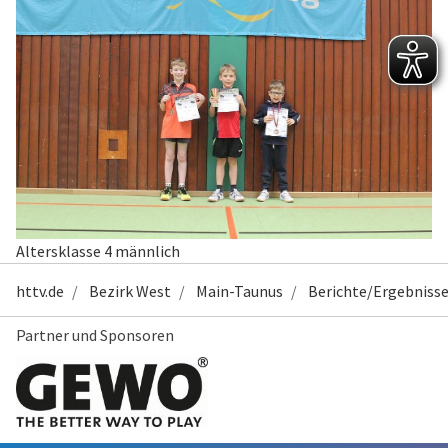
Altersklasse 4 männlich
httv.de
Bezirk West
Main-Taunus
Berichte/Ergebnisse
Partner und Sponsoren