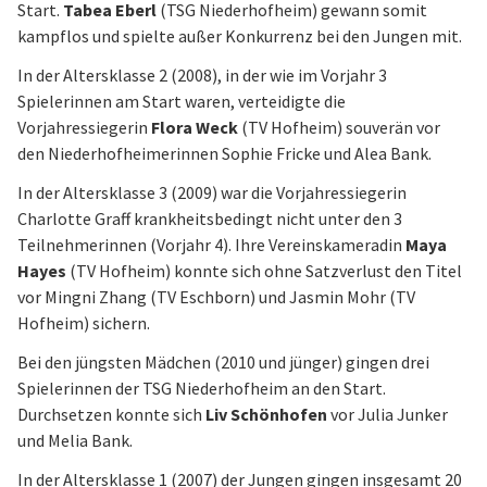
Start.
Tabea Eberl
(TSG Niederhofheim) gewann somit
kampflos und spielte außer Konkurrenz bei den Jungen mit.
In der Altersklasse 2 (2008), in der wie im Vorjahr 3
Spielerinnen am Start waren, verteidigte die
Vorjahressiegerin
Flora Weck
(TV Hofheim) souverän vor
den Niederhofheimerinnen Sophie Fricke und Alea Bank.
In der Altersklasse 3 (2009) war die Vorjahressiegerin
Charlotte Graff krankheitsbedingt nicht unter den 3
Teilnehmerinnen (Vorjahr 4). Ihre Vereinskameradin
Maya
Hayes
(TV Hofheim) konnte sich ohne Satzverlust den Titel
vor Mingni Zhang (TV Eschborn) und Jasmin Mohr (TV
Hofheim) sichern.
Bei den jüngsten Mädchen (2010 und jünger) gingen drei
Spielerinnen der TSG Niederhofheim an den Start.
Durchsetzen konnte sich
Liv Schönhofen
vor Julia Junker
und Melia Bank.
In der Altersklasse 1 (2007) der Jungen gingen insgesamt 20