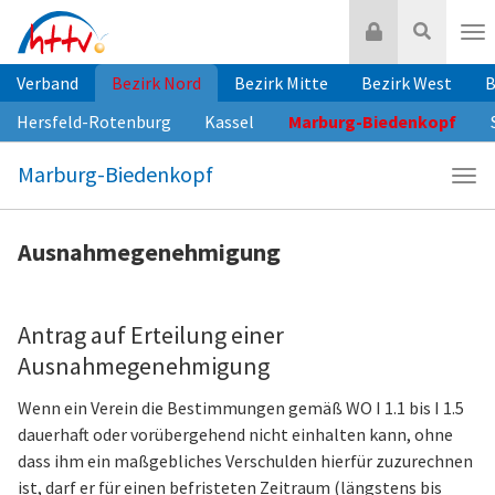
Zum
Login
Suche
Inhalt
Nav
springen
Verband
Bezirk Nord
Bezirk Mitte
Bezirk West
B
Hersfeld-Rotenburg
Kassel
Marburg-Biedenkopf
Marburg-Biedenkopf
Navi
Mar
Bie
Ausnahmegenehmigung
Antrag auf Erteilung einer
Ausnahmegenehmigung
Wenn ein Verein die Bestimmungen gemäß WO I 1.1 bis I 1.5
dauerhaft oder vorübergehend nicht einhalten kann, ohne
dass ihm ein maßgebliches Verschulden hierfür zuzurechnen
ist, darf er für einen befristeten Zeitraum (längstens bis