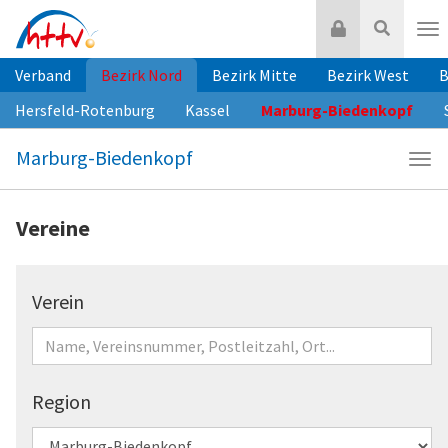
Zum
Login
Suche
Inhalt
Nav
springen
Verband
Bezirk Nord
Bezirk Mitte
Bezirk West
B
Hersfeld-Rotenburg
Kassel
Marburg-Biedenkopf
Marburg-Biedenkopf
Navi
Mar
Bie
Vereine
Verein
Region