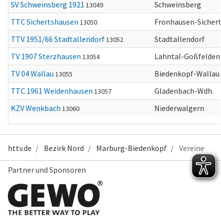
SV Schweinsberg 1921
Schweinsberg
13049
TTC Sichertshausen
Fronhausen-Sicher
13050
TTV 1951/66 Stadtallendorf
Stadtallendorf
13052
TV 1907 Sterzhausen
Lahntal-Goßfelden
13054
TV 04 Wallau
Biedenkopf-Wallau
13055
TTC 1961 Weidenhausen
Gladenbach-Wdh.
13057
KZV Wenkbach
Niederwalgern
13060
httv.de
Bezirk Nord
Marburg-Biedenkopf
Vereine
Partner und Sponsoren