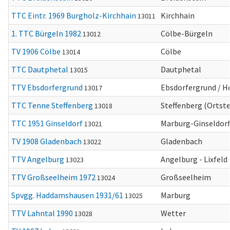
TTC Eintr. 1969 Burgholz-Kirchhain
Kirchhain
13011
1. TTC Bürgeln 1982
Cölbe-Bürgeln
13012
TV 1906 Cölbe
Cölbe
13014
TTC Dautphetal
Dautphetal
13015
TTV Ebsdorfergrund
Ebsdorfergrund / 
13017
TTC Tenne Steffenberg
Steffenberg (Ortste
13018
TTC 1951 Ginseldorf
Marburg-Ginseldor
13021
TV 1908 Gladenbach
Gladenbach
13022
TTV Angelburg
Angelburg - Lixfeld
13023
TTV Großseelheim 1972
Großseelheim
13024
Spvgg. Haddamshausen 1931/61
Marburg
13025
TTV Lahntal 1990
Wetter
13028