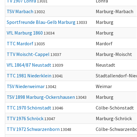
TV 1907 Lohra
Lohra
13031
TSV Marbach
Marburg-Marbach
13032
Sportfreunde Blau-Gelb Marburg
Marburg
13033
VfL Marburg 1860
Marburg
13034
TTC Mardorf
Mardorf
13035
TTV Moischt-Cappel
Marburg-Moischt
13037
VfL 1864/87 Neustadt
Neustadt
13039
TTC 1981 Niederklein
Stadtallendorf-Nie
13041
TSV Niederweimar
Weimar
13042
TSV 1898 Marburg-Ockershausen
Marburg
13043
TTC 1970 Schönstadt
Cölbe-Schönstadt
13046
TTV 1976 Schröck
Marburg-Schröck
13047
TTV 1972 Schwarzenborn
Cölbe-Schwarzenb
13048