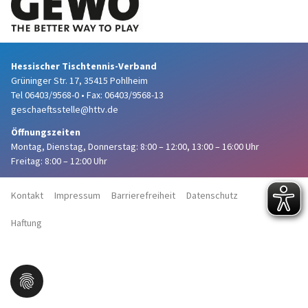
Hessischer Tischtennis-Verband
Grüninger Str. 17, 35415 Pohlheim
Tel 06403/9568-0
•
Fax: 06403/9568-13
geschaeftsstelle@httv.de
Öffnungszeiten
Montag, Dienstag, Donnerstag:
8:00 – 12:00,
13:00 – 16:00 Uhr
Freitag: 8:00 – 12:00 Uhr
Kontakt
Impressum
Barrierefreiheit
Datenschutz
Haftung