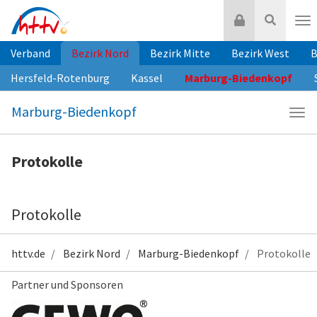
Zum
Login
Suche
Inhalt
Nav
springen
Verband
Bezirk Nord
Bezirk Mitte
Bezirk West
B
Hersfeld-Rotenburg
Kassel
Marburg-Biedenkopf
Marburg-Biedenkopf
Navi
Mar
Bie
Protokolle
Protokolle
httv.de
Bezirk Nord
Marburg-Biedenkopf
Protokolle
Partner und Sponsoren