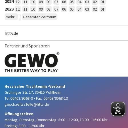
2024
12
11
10
09
08
07
06
05
04
03
02
01
2023
12
11
10
09
08
07
06
05
04
03
02
01
|
mehr...
Gesamter Zeitraum
httv.de
Partner und Sponsoren
Hessischer Tischtennis-Verband
Grüninger Str. 17, 35415 Pohlheim
Tel 06403/9568-0
•
Fax: 06403/9568-13
geschaeftsstelle@httv.de
Öffnungszeiten
Montag, Dienstag, Donnerstag:
8:00 – 12:00,
13:00 – 16:00 Uhr
Freitag: 8:00 – 12:00 Uhr