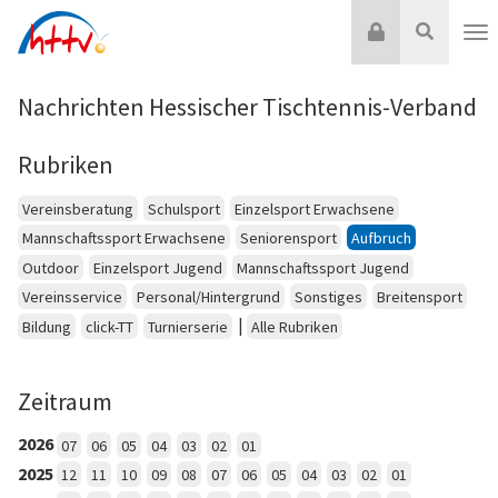
Zum
Login
Suche
Inhalt
Nav
springen
Nachrichten Hessischer Tischtennis-Verband
Rubriken
Vereinsberatung
Schulsport
Einzelsport Erwachsene
Mannschaftssport Erwachsene
Seniorensport
Aufbruch
Outdoor
Einzelsport Jugend
Mannschaftssport Jugend
Vereinsservice
Personal/Hintergrund
Sonstiges
Breitensport
|
Bildung
click-TT
Turnierserie
Alle Rubriken
Zeitraum
2026
07
06
05
04
03
02
01
2025
12
11
10
09
08
07
06
05
04
03
02
01