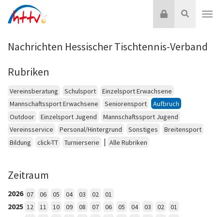
Zum
Login
Suche
Inhalt
Nav
springen
Nachrichten Hessischer Tischtennis-Verband
Rubriken
Vereinsberatung
Schulsport
Einzelsport Erwachsene
Mannschaftssport Erwachsene
Seniorensport
Aufbruch
Outdoor
Einzelsport Jugend
Mannschaftssport Jugend
Vereinsservice
Personal/Hintergrund
Sonstiges
Breitensport
|
Bildung
click-TT
Turnierserie
Alle Rubriken
Zeitraum
2026
07
06
05
04
03
02
01
2025
12
11
10
09
08
07
06
05
04
03
02
01