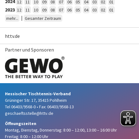
2024
12
11
10
09
08
07
06
05
04
03
02
01
2023
12
11
10
09
08
07
06
05
04
03
02
01
|
mehr...
Gesamter Zeitraum
httv.de
Partner und Sponsoren
Hessischer Tischtennis-Verband
Grüninger Str. 17, 35415 Pohlheim
Tel 06403/9568-0
•
Fax: 06403/9568-13
geschaeftsstelle@httv.de
Öffnungszeiten
Montag, Dienstag, Donnerstag:
8:00 – 12:00,
13:00 – 16:00 Uhr
Freitag: 8:00 – 12:00 Uhr