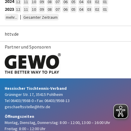
2024
12
11
10
09
08
07
06
05
04
03
02
01
2023
12
11
10
09
08
07
06
05
04
03
02
01
|
mehr...
Gesamter Zeitraum
httv.de
Partner und Sponsoren
Hessischer Tischtennis-Verband
Grüninger Str. 17, 35415 Pohlheim
Tel 06403/9568-0
•
Fax: 06403/9568-13
geschaeftsstelle@httv.de
Öffnungszeiten
Montag, Dienstag, Donnerstag:
8:00 – 12:00,
13:00 – 16:00 Uhr
Freitag: 8:00 – 12:00 Uhr