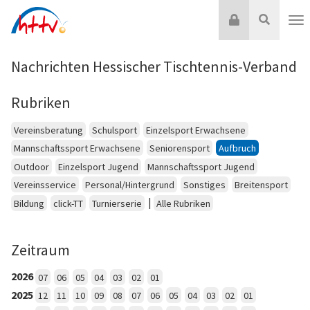
Zum
Login
Suche
Inhalt
Nav
springen
Nachrichten Hessischer Tischtennis-Verband
Rubriken
Vereinsberatung
Schulsport
Einzelsport Erwachsene
Mannschaftssport Erwachsene
Seniorensport
Aufbruch
Outdoor
Einzelsport Jugend
Mannschaftssport Jugend
Vereinsservice
Personal/Hintergrund
Sonstiges
Breitensport
|
Bildung
click-TT
Turnierserie
Alle Rubriken
Zeitraum
2026
07
06
05
04
03
02
01
2025
12
11
10
09
08
07
06
05
04
03
02
01